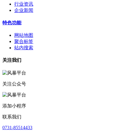
行业资讯
企业新闻
特色功能
网站地图
聚合标签
站内搜索
关注我们
关注公众号
添加小程序
联系我们
0731-85514433