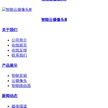
智能云摄像头Ⅲ
关于我们
公司简介
在线留言
在线反馈
联系我们
产品展示
智能音箱
云摄像头
智能路由器
新闻动态
媒体报道