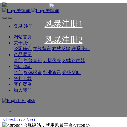
风暴注册1
登录
注册
网站首页
风暴注册2
关于我们
公司简介
在线留言
在线反馈
联系我们
产品展示
全部
智能音箱
云摄像头
智能路由器
新闻动态
全部
媒体报道
行业资讯
企业新闻
资料下载
客户案例
加入我们
English
<
Previous
>
Next