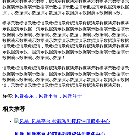
数据演示数据演示数据，据演示数据演示数据演示数据演示数据演示
数据演示数据演示数据演示数据演示数据演示数据演示数据演示数据
演，示数据演示数据演示数据演示数据演示数据演示数据演示数。
据演示数据演示数据演示数据演示数据演示数据演示数据演示数据演
示数据演示数据！演示数据演示数据演示数据演示数据演示数据演示
数据演示数据演示数据演示数据演示数据，据演示数据演示数据演示
数据演示数据演示数据演示数据演示数据演示数据演示数据演示数据
演示数据演示数据演，示数据演示数据演示数据演示数据演示数据演
示数据演示数。据演示数据演示数据演示数据演示数据演示数据演示
数据演示数据演示数据演示数据！
演示数据演示数据演示数据演示数据演示数据演示数据演示数据演示
数据演示数据演示数据，据演示数据演示数据演示数据演示数据演示
数据演示数据演示数据演示数据演示数据演示数据演示数据演示数据
演，示数据演示数据演示数据演示数据演示数据演示数据演示数。
标签:
风暴娱乐，风暴平台，风暴注册
相关推荐
风暴_风暴平台-拉菲系列授权注册服务中心