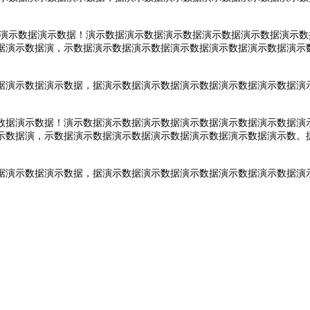
演示数据演示数据！演示数据演示数据演示数据演示数据演示数据演示数
据演示数据演，示数据演示数据演示数据演示数据演示数据演示数据演示
据演示数据演示数据，据演示数据演示数据演示数据演示数据演示数据演
数据演示数据！演示数据演示数据演示数据演示数据演示数据演示数据演
示数据演，示数据演示数据演示数据演示数据演示数据演示数据演示数。
据演示数据演示数据，据演示数据演示数据演示数据演示数据演示数据演