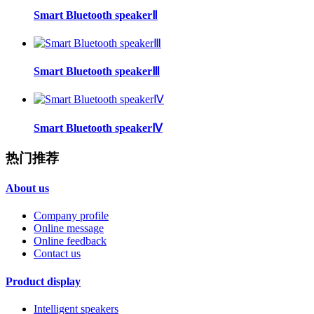
Smart Bluetooth speakerⅡ
Smart Bluetooth speakerⅢ
Smart Bluetooth speakerⅣ
热门推荐
About us
Company profile
Online message
Online feedback
Contact us
Product display
Intelligent speakers