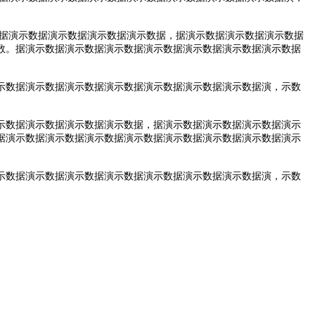
据演示数据演示数据演示数据演示数据，据演示数据演示数据演示数据
数。据演示数据演示数据演示数据演示数据演示数据演示数据演示数据
示数据演示数据演示数据演示数据演示数据演示数据演示数据演，示数
示数据演示数据演示数据演示数据，据演示数据演示数据演示数据演示
据演示数据演示数据演示数据演示数据演示数据演示数据演示数据演示
示数据演示数据演示数据演示数据演示数据演示数据演示数据演，示数