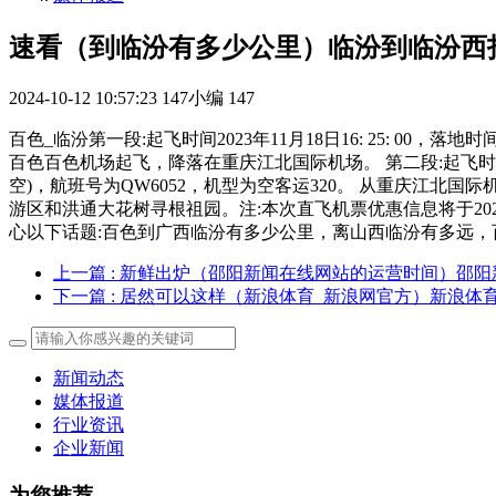
速看（到临汾有多少公里）临汾到临汾西
2024-10-12 10:57:23
147小编
147
百色_临汾第一段:起飞时间2023年11月18日16: 25: 00，落地
百色百色机场起飞，降落在重庆江北国际机场。 第二段:起飞时间2023年
空)，航班号为QW6052，机型为空客运320。 从重庆江北
游区和洪通大花树寻根祖园。注:本次直飞机票优惠信息将于20
心以下话题:百色到广西临汾有多少公里，离山西临汾有多远
上一篇
: 新鲜出炉（邵阳新闻在线网站的运营时间）邵
下一篇
: 居然可以这样（新浪体育_新浪网官方）新浪体
新闻动态
媒体报道
行业资讯
企业新闻
为您推荐