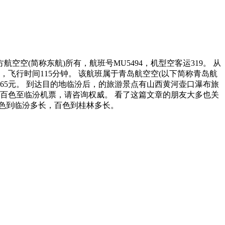
为中国东方航空空(简称东航)所有，航班号MU5494，机型空客运319。 从
15: 00，飞行时间115分钟。 该航班属于青岛航空空(以下简称青岛航
865元。 到达目的地临汾后，的旅游景点有山西黄河壶口瀑布旅
购买百色至临汾机票，请咨询权威。 看了这篇文章的朋友大多也关
色到临汾多长，百色到桂林多长。