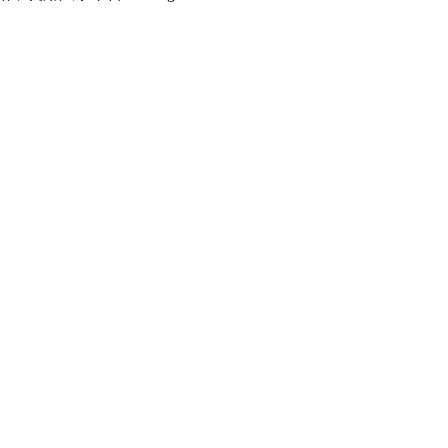
官网解决方案！