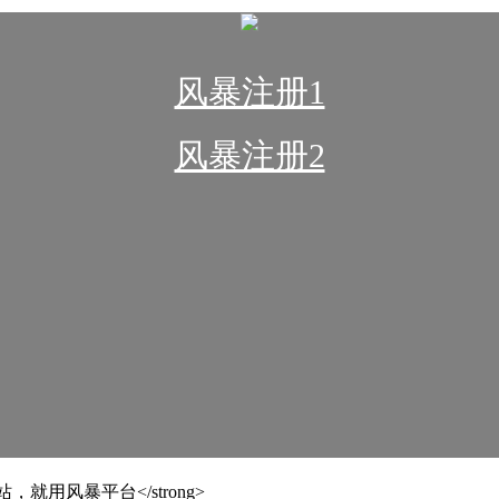
风暴注册1
风暴注册2