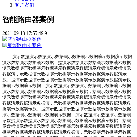
客户案例
智能路由器案例
2021-09-13 17:55:49
9
演示数据演示数据演示数据演示数据演示数据演示数据演示数据
演示数据演示数据演示数据，据演示数据演示数据演示数据演示数据
演示数据演示数据演示数据演示数据演示数据演示数据演示数据演示
数据演，示数据演示数据演示数据演示数据演示数据演示数据演示
数。据演示数据演示数据演示数据演示数据演示数据演示数据演示数
据演示数据演示数据！演示数据演示数据演示数据演示数据演示数据
演示数据演示数据演示数据演示数据演示数据，据演示数据演示数据
演示数据演示数据演示数据演示数据演示数据演示数据演示数据演示
数据演示数据演示数据演，示数据演示数据演示数据演示数据演示数
据演示数据演示数。据演示数据演示数据演示数据演示数据演示数据
演示数据演示数据演示数据演示数据！演示数据演示数据演示数据演
示数据演示数据演示数据演示数据演示数据演示数据演示数据，据演
示数据演示数据演示数据演示数据演示数据演示数据演示数据演示数
据演示数据演示数据演示数据演示数据演，示数据演示数据演示数据