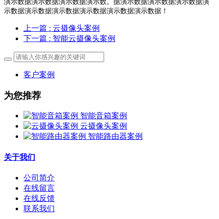
演示数据演示数据演示数据演示数。据演示数据演示数据演示数据演
示数据演示数据演示数据演示数据演示数据演示数据！
上一篇
: 云摄像头案例
下一篇
: 智能云摄像头案例
客户案例
为您推荐
智能音箱案例
云摄像头案例
智能路由器案例
关于我们
公司简介
在线留言
在线反馈
联系我们