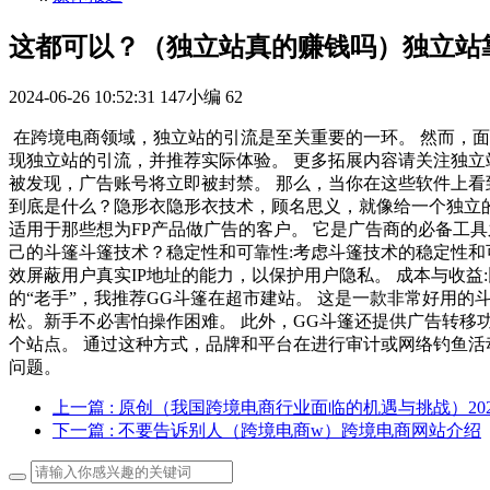
这都可以？（独立站真的赚钱吗）独立站
2024-06-26 10:52:31
147小编
62
在跨境电商领域，独立站的引流是至关重要的一环。 然而，
现独立站的引流，并推荐实际体验。 更多拓展内容请关注独立
被发现，广告账号将立即被封禁。 那么，当你在这些软件上看
到底是什么？隐形衣隐形衣技术，顾名思义，就像给一个独立的
适用于那些想为FP产品做广告的客户。 它是广告商的必备工
己的斗篷斗篷技术？稳定性和可靠性:考虑斗篷技术的稳定性和
效屏蔽用户真实IP地址的能力，以保护用户隐私。 成本与收益
的“老手”，我推荐GG斗篷在超市建站。 这是一款非常好用
松。新手不必害怕操作困难。 此外，GG斗篷还提供广告转移
个站点。 通过这种方式，品牌和平台在进行审计或网络钓鱼活
问题。
上一篇
: 原创（我国跨境电商行业面临的机遇与挑战）20
下一篇
: 不要告诉别人（跨境电商w）跨境电商网站介绍