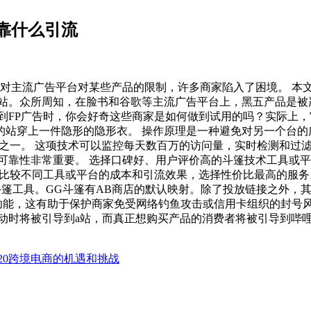
靠什么引流
面对主流广告平台对某些产品的限制，许多商家陷入了困境。 本
站。众所周知，在脸书和谷歌等主流广告平台上，黑五产品是被
到FP广告时，你会好奇这些商家是如何做到试用的吗？实际上，
站穿上一件隐形的隐形衣。 操作原理是一种避免对另一个台的
具之一。 这项技术可以监控每天数百万的访问量，实时检测和过
可靠性非常重要。 选择口碑好、用户评价高的斗篷技术工具或平
:比较不同工具或平台的成本和引流效果，选择性价比最高的服务
的斗篷工具。GG斗篷有AB商店的默认映射。除了投放链接之外
功能，这有助于保护商家免受网络钓鱼攻击或信用卡组织的封号风
动时将被引导到a站，而真正想购买产品的消费者将被引导到哔
20跨境电商的机遇和挑战