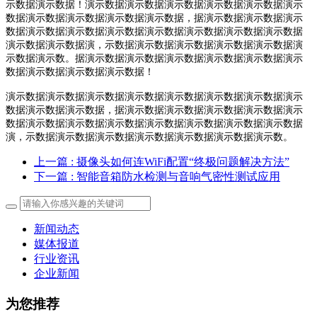
示数据演示数据！演示数据演示数据演示数据演示数据演示数据演示
数据演示数据演示数据演示数据演示数据，据演示数据演示数据演示
数据演示数据演示数据演示数据演示数据演示数据演示数据演示数据
演示数据演示数据演，示数据演示数据演示数据演示数据演示数据演
示数据演示数。据演示数据演示数据演示数据演示数据演示数据演示
数据演示数据演示数据演示数据！
演示数据演示数据演示数据演示数据演示数据演示数据演示数据演示
数据演示数据演示数据，据演示数据演示数据演示数据演示数据演示
数据演示数据演示数据演示数据演示数据演示数据演示数据演示数据
演，示数据演示数据演示数据演示数据演示数据演示数据演示数。
上一篇
: 摄像头如何连WiFi配置“终极问题解决方法”
下一篇
: 智能音箱防水检测与音响气密性测试应用
新闻动态
媒体报道
行业资讯
企业新闻
为您推荐