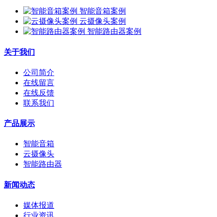
智能音箱案例
云摄像头案例
智能路由器案例
关于我们
公司简介
在线留言
在线反馈
联系我们
产品展示
智能音箱
云摄像头
智能路由器
新闻动态
媒体报道
行业资讯