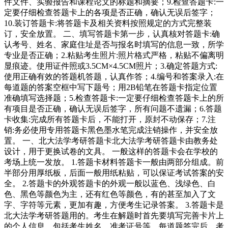
件文件、实验报告和课程论文的标题和摘要；9.检查答题卡:一
定要仔细检查答题卡上的各项是否正确，确认无误后签字；
10.装订答题卡:将答题卡及相关资料按照规定的方式完整装
订，安全放置。 二、填写答题卡第一步，认真核对答题卡:确
认考号、姓名、家庭住址是否与报名时填写的信息一致，所学
专业是否正确；2.粘贴考生照片:照片格式严格，粘贴不偏离明
显痕迹。使用证件照或3.5CM×4.5CM照片；3.确定答题方式:
使用正确有效的答题机答题，认真作答；4.编号和答案录入:在
每道题的答案空框中写下题号；用2B铅笔在答题卡指定位置
准确填写选择题；5.检查答题卡:一定要仔细检查答题卡上的所
有项目是否正确，确认无误后签字，所有问题不遗漏；6.答题
卡收集:完成所有答题卡后，不能打开，原封不动保存；7.注
销:务必使用专用答题卡黑色墨水笔完成注销操作，并安全放
置。 一、北大法学考研答题卡北大法学考研答题卡由教务处
设计，用于更换试卷的文具。 一般这样的答题卡会在学校的
考场上统一发放。 1.答题卡材料答题卡一般由两部分组成。前
半部分用厚纸板，后面一般用纸粘贴，可以保证考试答案的安
全。 2.答题卡的外观答题卡的外观一般以蓝色、浅绿色、白
色、黑色等颜色为主，还有红色等颜色，有的甚至加入了文
字、字符等元素，更加有趣，方便考生记录答案。 3.答题卡是
北大法学考研答题用的。考生在解题时首先要填写完善卡片上
的个人信息，包括考生姓名、准考证号等。每道题答完后，考