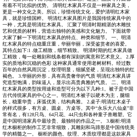
有着不可比拟的优势。 清明红木家具不仅是一种家具之美，
更是一种文化之美。所以，珍惜传统文化，爱护清明红木家
具，就是珍惜国粹。 明清红木家具图片是我国传统家具中的
一种，尤其是明清红木家具。 汇聚了明清时期精湛的木雕技
艺和优质的材料，营造出独特的美感和文化魅力。 下面就带
大家了解一下明清红木家具的特点、种类和细节。 一、明清
红木家具的特点稳重庄重，华丽华丽，深受鉴赏者的喜爱。
其特点如下:1 .做工精致，细节精致。 明清时期的红木家具做
工精致，每一处雕刻和线条都有深刻的寓意和艺术意义。 2.厚
实的质地和沉稳的色彩 这种家具通常使用老树材料。经过数
百年的自然风雨沉淀，纹理明显，细腻坚硬，呈现出独特的红
褐色。 3.华丽的外形，具有高贵奢华的气质 明清红木家具讲
究造型饱满，韵味逼人，显示出高贵典雅的气质。 二、明清
红木家具的类型按用途和造型可分为以下几种:1。被子是中国
古代传统家具的中心之一。明清红木被子以硬木为主，腿细
长，稳重华贵，床弧优美，结构典雅。 2.桌子:明清红木桌子
的样式很多，有方桌、圆桌、方桌等。其中“永乐大八仙桌”非
常有名，有128只鸟、64只花、44只虫和各种童子兽雕塑。它
是中国明清家具中最珍贵、最独特的作品之一。 3.橱柜:明清
红木橱柜的制作工艺非常细致，其雕刻和马蹄形是中国传统美
学的精髓之一。 橱柜的颜色、纹理、木质纹理都是这款家具