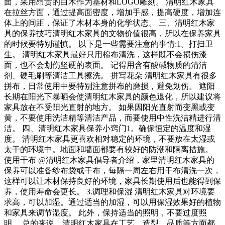
面，采用昂贵的白木作为基材和LOGO雕刻。 清明红木家具
在拉丝方面，通过提高面密度，增加手感，提高硬度，增加连
体上的间距，保证了木材本身的化学状态。 三、清明红木家
具的保养技巧清明红木家具的文物价值很高，所以在保养家具
的时候要特别谨慎。 以下是一些需要注意的事情:1。打扫卫
生。 清明红木家具最好只用棉布清洗，这样既不会损伤漆
面，也不会划伤坚硬的表面。 记得用含有酸碱物质的清洁
剂、硬毛刷等清洁工具擦洗。 拼写花朵 清明红木家具有很多
拼布，日常使用中要特别注意拼布的磨损，避免划伤。 遮阳
长期在阳光下暴晒会使清明红木家具的颜色退化，所以建议将
家具放在不受阳光直射的地方。 如果因阳光直射而变黑或变
黄，不要使用洗洁精等清洁产品，而要使用中性洗洁精进行清
洁。 四、清明红木家具保养小窍门1。确保恒定的温度和湿
度。 清明红木家具更喜欢相对稳定的环境，不要放在太湿或
太干的环境中。地面和墙面都要有较好的防潮和隔离措施。
使用干布 @清明红木家具倡导者介绍，家里清明红木家具的
保养可以准备纱布袋或干布，每隔一周左右用干布清洗一次，
这样可以让木材保持良好的环境，家具长期使用后也能得到保
养，使用寿命会更长。 3.调理和保湿 清明红木家具对环境要
求高，可以加湿。通过适当的加湿，可以用保湿效果好的植物
和家具来调节湿度。 此外，保持适当的照明，不要过度照
明。 总的来说，清明红木家具在工艺、造型、品质等方面都